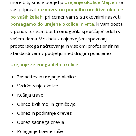
more biti, smo v podjetju
Urejanje okolice Majcen
za
vas pripravili
raznovrstno ponudbo ureditve okolice
po vaših željah
, pri čemer vam s strokovnimi nasveti
pomagamo do urejene okolice in vrta
, ki vam bosta
v ponos ter vam bosta omogočila sproščujoč oddih v
vašem domu. V skladu z najnovejšimi spoznanji
prostorskega načrtovanja in visokimi profesionalnimi
standardi vam v podjetju med drugim ponujamo:
Urejanje zelenega dela okolice:
Zasaditev in urejanje okolice
Vzdrževanje okolice
Košnja trave
Obrez živih mej in grmičevja
Obrez in podiranje dreves
Obrez sadnega drevja
Polaganje travne ruše