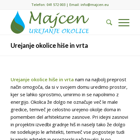
Telefon:
041 572 003
| Email:
info@majcen.eu
Urejanje okolice hiše in vrta
Urejanje okolice hiše in vrta
nam na najbolj preprost
način omogoča, da si v svojem domu uredimo prostor,
kjer se lahko sprostimo, umirimo in se napolnimo z
energijo. Okolica že dolgo ne označuje več le male
gredice, temveč je celostno urejeno okolje doma in
pomemben del arhitekturne zasnove. Pri idejni zasnovi
in projektni izvedbi gradnje hiš in naselji tako že dolgo
ne sodelujejo le arhitekti, temveč vse pogosteje tudi
krajinski arhitekti in prostorski načrtovalci, ki po